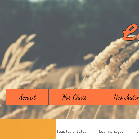
L
Accueil
Nos Chats
Nos chato
Tous les articles
Les mariages
L