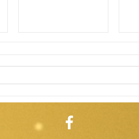
Les 5 gars
Très très éveillés !
Bient