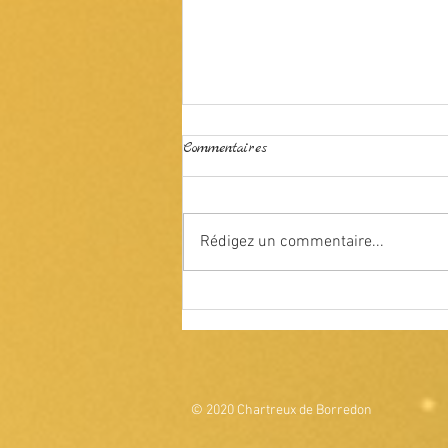
Les filles
Commentaires
Très minoritaires mais
resplendissantes
Rédigez un commentaire...
© 2020 Chartreux de Borredon