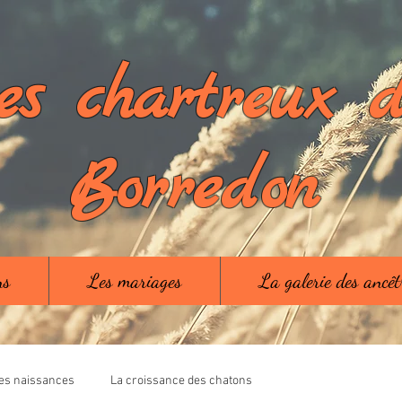
es chartreux 
Borredon
ns
Les mariages
La galerie des ancê
es naissances
La croissance des chatons