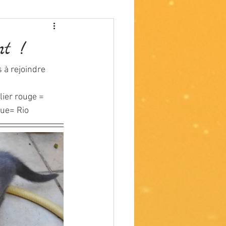
nt !
 à rejoindre 
lier rouge = 
ue= Rio 