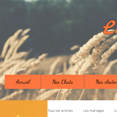
L
Accueil
Nos Chats
Nos chato
Tous les articles
Les mariages
L