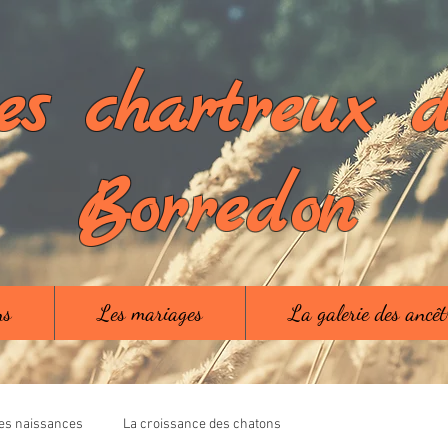
es chartreux 
Borredon
ns
Les mariages
La galerie des ancê
es naissances
La croissance des chatons